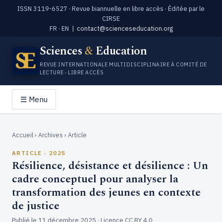
ISSN 3119-6527 · Revue biannuelle en libre accès · Éditée par le
CIRSE
FR · EN |
contact@scienceseducation.org
Sciences
&
Education
REVUE INTERNATIONALE MULTIDISCIPLINAIRE À COMITÉ DE
LECTURE
·
LIBRE ACCÈS
☰ Menu
Accueil
›
Archives
› Article
ARTICLE · 2025
Résilience, désistance et désilience : Un
cadre conceptuel pour analyser la
transformation des jeunes en contexte
de justice
Publié le 11 décembre 2025 · Licence CC BY 4.0